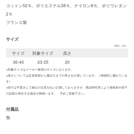
コットン52％、ポリエステル38％、ナイロン8％、ポリウレタン
2％
フランス製
サイズ
（単位：cm）
サイズ
対象サイズ
高さ
36-40
23-25
20
※対象サイズはメーカー推奨のサイズになります。
※高さについては足首前部から履き口までの長さを計測しています。（伸縮性に優れていま
す）
※採寸は平置きにて細心の注意を払い計測しておりますが、商品特性等により個体差や若干
の誤差が発生する場合が御座います。 予めご容赦下さい。
付属品
無