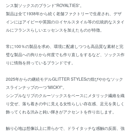
ンス製ソックスのブランド”ROYALTIES”。
製品は全て1938年から続く老舗ファクトリーで生産され、デザ
インにはアイビーや英国のロイヤルスタイル等の伝統的なスタイ
ルにフランスらしいエッセンスを加えたものが特徴。
常に100％の製品を求め、環境に配慮しつつも高品質な素材と完
璧な製品への拘りから何度でも作り直しをするなど、ソックス作
りに情熱を持っているブランドです。
2025年からの継続モデルGLITTER STYLESの煌びやかなソック
スラインナップの一つ”MICKY”。
シンプルなリブのクルーソックスをベースにメタリック繊維を織
り交ぜ、落ち着きの中に見える女性らしい存在感、足元を美しく
飾ってくれる渋みと鈍い輝きがアクセントを作り出します。
触り心地は想像以上に滑らかで、ドライタッチな感触の反面、強