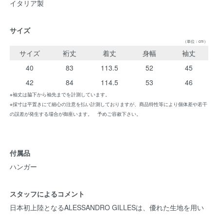
イタリア製
サイズ
（単位：cm）
サイズ
裄丈
着丈
身幅
袖丈
40
83
113.5
52
45
42
84
114.5
53
46
※袖丈は脇下から袖先までを計測しています。
※採寸は平置きにて細心の注意を払い計測しておりますが、商品特性等により個体差や若干
の誤差が発生する場合が御座います。 予めご容赦下さい。
付属品
ハンガー
スタッフによるコメント
日本初上陸となるALESSANDRO GILLESは、優れた生地を用い