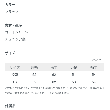
カラー
ブラック
素材・生産
コットン100％
チュニジア製
サイズ
（単位：cm）
サイズ
肩幅
着丈
身幅
袖丈
XXS
52
62
51
54
XS
52
62
53
54
※採寸は平置きにて細心の注意を払い計測しておりますが、商品特性等により個体差や若干
の誤差が発生する場合が御座います。 予めご容赦下さい。
付属品