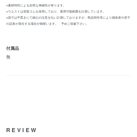
※素材特性による自然な伸縮性が有ります。
※ウエストは背面ゴムを採用しており、着用可能範囲を計測しています。
※採寸は平置きにて細心の注意を払い計測しておりますが、商品特性等により個体差や若干
の誤差が発生する場合が御座います。 予めご容赦下さい。
付属品
無
REVIEW