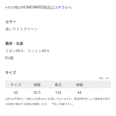
※その他のHOMEWARD製品は
コチラ
から
カラー
淡いライトグリーン
素材・生産
リネン55％、コットン45％
EU製
サイズ
（単位：cm）
サイズ
肩幅
着丈
身幅
42
30.5
124
44
※採寸は平置きにて細心の注意を払い計測しておりますが、商品特性等により個体差や若干
の誤差が発生する場合が御座います。 予めご容赦下さい。