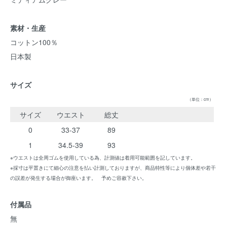
素材・生産
コットン100％
日本製
サイズ
（単位：cm）
サイズ
ウエスト
総丈
0
33-37
89
1
34.5-39
93
※ウエストは全周ゴムを使用している為、計測値は着用可能範囲を記しています。
※採寸は平置きにて細心の注意を払い計測しておりますが、商品特性等により個体差や若干
の誤差が発生する場合が御座います。 予めご容赦下さい。
付属品
無