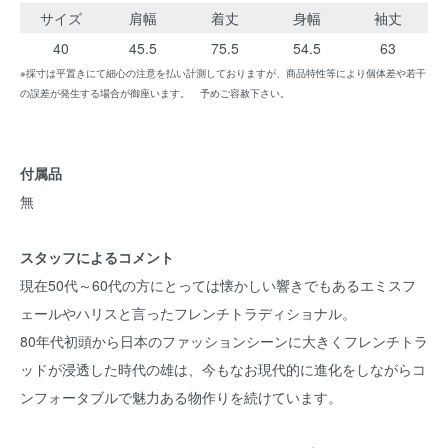
サイズ
肩幅
着丈
身幅
袖丈
40
45.5
75.5
54.5
63
※採寸は平置きにて細心の注意を払い計測しておりますが、商品特性等により個体差や若干
の誤差が発生する場合が御座います。 予めご容赦下さい。
付属品
無
スタッフによるコメント
現在50代～60代の方にとっては懐かしい響きでもあるエミスフ
ェールやハリスと言ったフレンチトラディショナル。
80年代初頭から日本のファッションシーンに大きくフレンチトラ
ッドが浸透した時代の雄は、今もなお現代的に進化をしながらコ
ンフォータブルで魅力ある物作りを続けています。