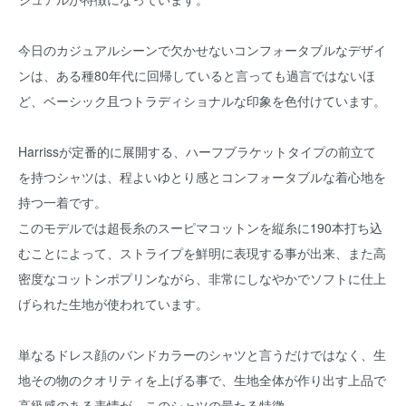
今日のカジュアルシーンで欠かせないコンフォータブルなデザイ
ンは、ある種80年代に回帰していると言っても過言ではないほ
ど、ベーシック且つトラディショナルな印象を色付けています。
Harrissが定番的に展開する、ハーフブラケットタイプの前立て
を持つシャツは、程よいゆとり感とコンフォータブルな着心地を
持つ一着です。
このモデルでは超長糸のスーピマコットンを縦糸に190本打ち込
むことによって、ストライプを鮮明に表現する事が出来、また高
密度なコットンポプリンながら、非常にしなやかでソフトに仕上
げられた生地が使われています。
単なるドレス顔のバンドカラーのシャツと言うだけではなく、生
地その物のクオリティを上げる事で、生地全体が作り出す上品で
高級感のある表情が、このシャツの最たる特徴。