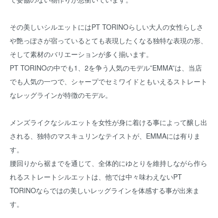
その美しいシルエットにはPT TORINOらしい大人の女性らしさ
や艶っぽさが宿っているとても表現したくなる独特な表現の形、
そして素材のバリエーションが多く揃います。
PT TORINOの中でも1、2を争う人気のモデル”EMMA”は、当店
でも人気の一つで、シャープでセミワイドともいえるストレート
なレッグラインが特徴のモデル。
メンズライクなシルエットを女性が身に着ける事によって醸し出
される、独特のマスキュリンなテイストが、EMMAには有りま
す。
腰回りから裾までを通じて、全体的にゆとりを維持しながら作ら
れるストレートシルエットは、他では中々味わえないPT
TORINOならではの美しいレッグラインを体感する事が出来ま
す。