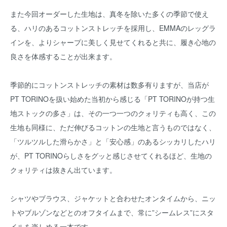
また今回オーダーした生地は、真冬を除いた多くの季節で使え
る、ハリのあるコットンストレッチを採用し、EMMAのレッグラ
インを、よりシャープに美しく見せてくれると共に、履き心地の
良さを体感することが出来ます。
季節的にコットンストレッチの素材は数多有りますが、当店が
PT TORINOを扱い始めた当初から感じる「PT TORINOが持つ生
地ストックの多さ」は、その一つ一つのクォリティも高く、この
生地も同様に、ただ伸びるコットンの生地と言うものではなく、
「ツルツルした滑らかさ」と「安心感」のあるシッカリしたハリ
が、PT TORINOらしさをグッと感じさせてくれるほど、生地の
クォリティは抜きん出ています。
シャツやブラウス、ジャケットと合わせたオンタイムから、ニッ
トやブルゾンなどとのオフタイムまで、常に”シームレス”にスタ
イルを楽しめる一本です。