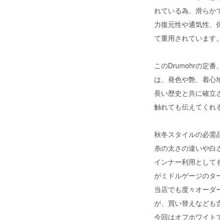
れている為、滑らか
力復元性や通気性、
て重用されています
このDrumohrの
は、発色や艶、着心
長い歴史と共に確立
触れても伝えてくれ
秋冬スタイルの必需
糸の太さの違いや白
インナー利用として
がミドルゲージのタ
当店でも度々オーダ
が、買い替えなども
今回はオフホワイト