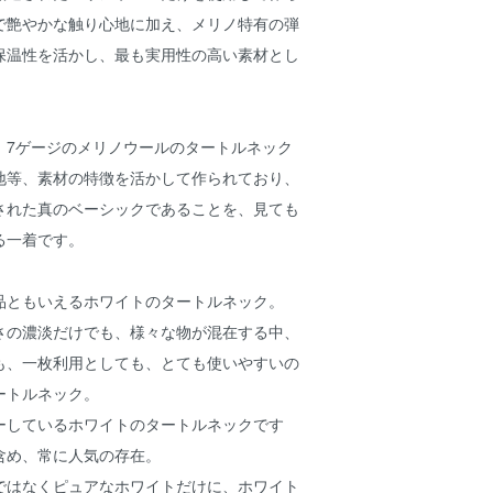
で艶やかな触り心地に加え、メリノ特有の弾
保温性を活かし、最も実用性の高い素材とし
。
定番、7ゲージのメリノウールのタートルネック
地等、素材の特徴を活かして作られており、
された真のベーシックであることを、見ても
る一着です。
品ともいえるホワイトのタートルネック。
さの濃淡だけでも、様々な物が混在する中、
も、一枚利用としても、とても使いやすいの
ートルネック。
ーしているホワイトのタートルネックです
含め、常に人気の存在。
ではなくピュアなホワイトだけに、ホワイト