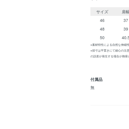
サイズ
肩
46
37
48
39
50
40.
※素材特性による自然な伸縮
※採寸は平置きにて細心の注
の誤差が発生する場合が御座
付属品
無