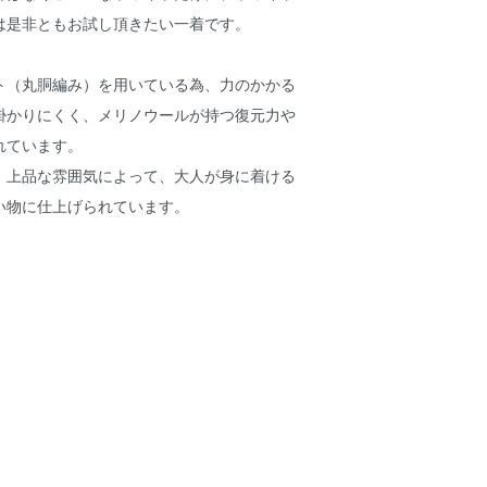
は是非ともお試し頂きたい一着です。
ト（丸胴編み）を用いている為、力のかかる
掛かりにくく、メリノウールが持つ復元力や
れています。
上質、上品な雰囲気によって、大人が身に着ける
い物に仕上げられています。