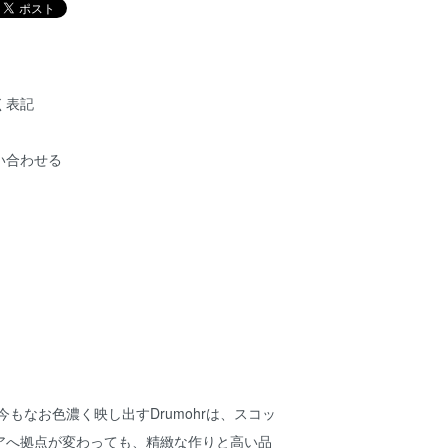
く表記
い合わせる
今もなお色濃く映し出すDrumohrは、スコッ
アへ拠点が変わっても、精緻な作りと高い品