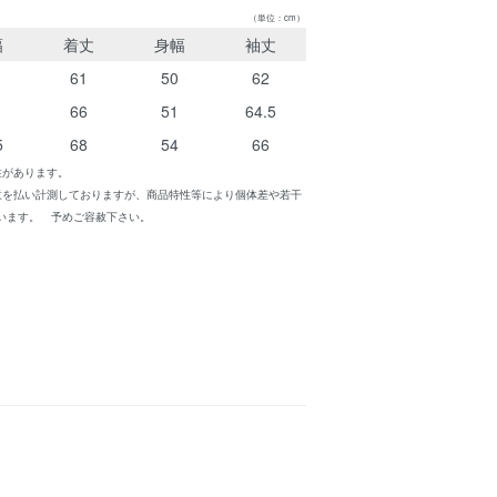
（単位：cm）
幅
着丈
身幅
袖丈
61
50
62
66
51
64.5
5
68
54
66
性があります。
意を払い計測しておりますが、商品特性等により個体差や若干
います。 予めご容赦下さい。