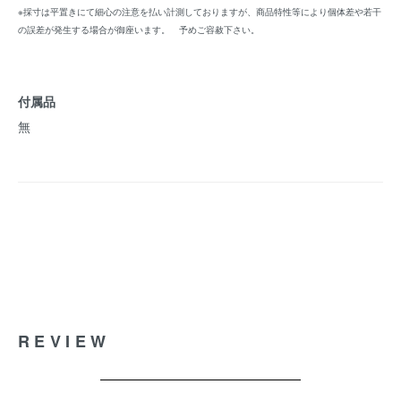
※採寸は平置きにて細心の注意を払い計測しておりますが、商品特性等により個体差や若干
の誤差が発生する場合が御座います。 予めご容赦下さい。
付属品
無
REVIEW