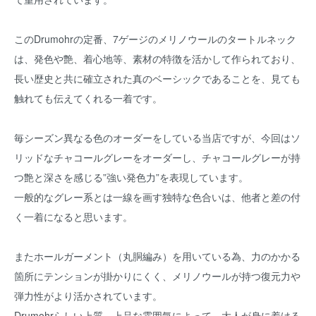
このDrumohrの定番、7ゲージのメリノウールのタートルネック
は、発色や艶、着心地等、素材の特徴を活かして作られており、
長い歴史と共に確立された真のベーシックであることを、見ても
触れても伝えてくれる一着です。
毎シーズン異なる色のオーダーをしている当店ですが、今回はソ
リッドなチャコールグレーをオーダーし、チャコールグレーが持
つ艶と深さを感じる”強い発色力”を表現しています。
一般的なグレー系とは一線を画す独特な色合いは、他者と差の付
く一着になると思います。
またホールガーメント（丸胴編み）を用いている為、力のかかる
箇所にテンションが掛かりにくく、メリノウールが持つ復元力や
弾力性がより活かされています。
Drumohrらしい上質、上品な雰囲気によって、大人が身に着ける