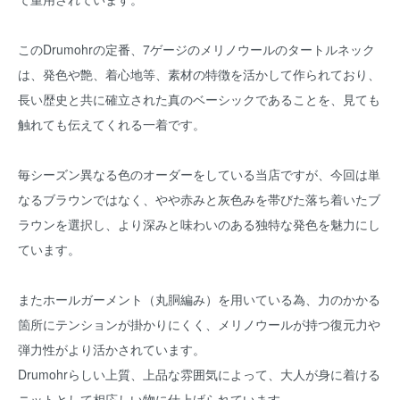
このDrumohrの定番、7ゲージのメリノウールのタートルネック
は、発色や艶、着心地等、素材の特徴を活かして作られており、
長い歴史と共に確立された真のベーシックであることを、見ても
触れても伝えてくれる一着です。
毎シーズン異なる色のオーダーをしている当店ですが、今回は単
なるブラウンではなく、やや赤みと灰色みを帯びた落ち着いたブ
ラウンを選択し、より深みと味わいのある独特な発色を魅力にし
ています。
またホールガーメント（丸胴編み）を用いている為、力のかかる
箇所にテンションが掛かりにくく、メリノウールが持つ復元力や
弾力性がより活かされています。
Drumohrらしい上質、上品な雰囲気によって、大人が身に着ける
ニットとして相応しい物に仕上げられています。