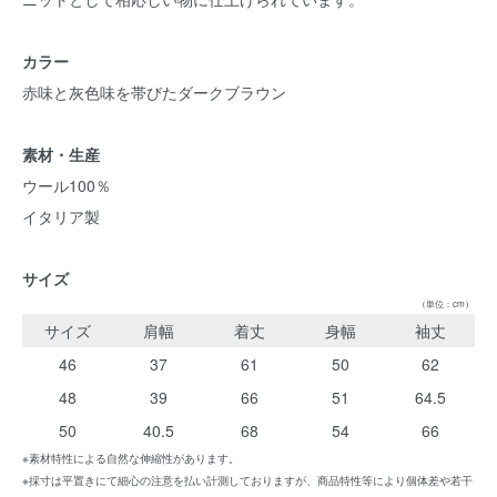
カラー
赤味と灰色味を帯びたダークブラウン
素材・生産
ウール100％
イタリア製
サイズ
（単位：cm）
サイズ
肩幅
着丈
身幅
袖丈
46
37
61
50
62
48
39
66
51
64.5
50
40.5
68
54
66
※素材特性による自然な伸縮性があります。
※採寸は平置きにて細心の注意を払い計測しておりますが、商品特性等により個体差や若干