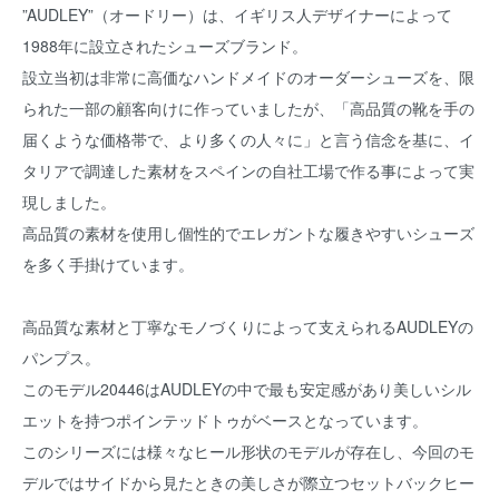
”AUDLEY”（オードリー）は、イギリス人デザイナーによって
1988年に設立されたシューズブランド。
設立当初は非常に高価なハンドメイドのオーダーシューズを、限
られた一部の顧客向けに作っていましたが、「高品質の靴を手の
届くような価格帯で、より多くの人々に」と言う信念を基に、イ
タリアで調達した素材をスペインの自社工場で作る事によって実
現しました。
高品質の素材を使用し個性的でエレガントな履きやすいシューズ
を多く手掛けています。
高品質な素材と丁寧なモノづくりによって支えられるAUDLEYの
パンプス。
このモデル20446はAUDLEYの中で最も安定感があり美しいシル
エットを持つポインテッドトゥがベースとなっています。
このシリーズには様々なヒール形状のモデルが存在し、今回のモ
デルではサイドから見たときの美しさが際立つセットバックヒー