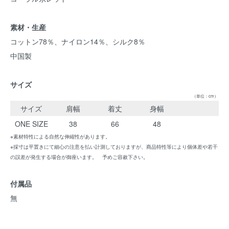
素材・生産
コットン78％、ナイロン14％、シルク8％
中国製
サイズ
（単位：cm）
サイズ
肩幅
着丈
身幅
ONE SIZE
38
66
48
※素材特性による自然な伸縮性があります。
※採寸は平置きにて細心の注意を払い計測しておりますが、商品特性等により個体差や若干
の誤差が発生する場合が御座います。 予めご容赦下さい。
付属品
無