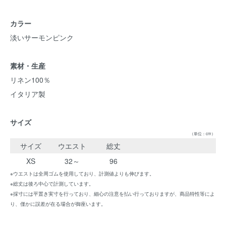
カラー
淡いサーモンピンク
素材・生産
リネン100％
イタリア製
サイズ
（単位：cm）
サイズ
ウエスト
総丈
XS
32～
96
※ウエストは全周ゴムを使用しており、計測値よりも伸びます。
※総丈は後ろ中心で計測しています。
※採寸には平置き実寸を行っており、細心の注意を払い行っておりますが、商品特性等によ
り、僅かに誤差が在る場合が御座います。