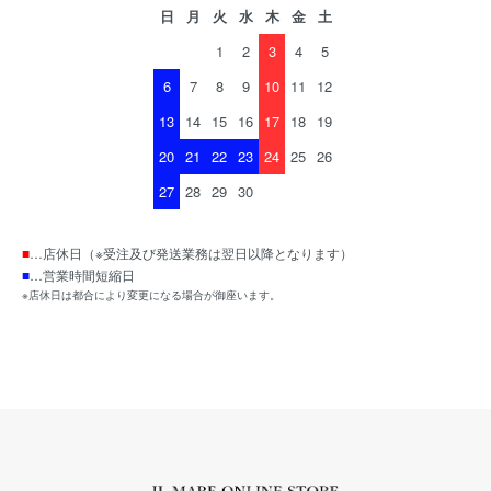
日
月
火
水
木
金
土
1
2
3
4
5
6
7
8
9
10
11
12
13
14
15
16
17
18
19
20
21
22
23
24
25
26
27
28
29
30
■
…店休日（※受注及び発送業務は翌日以降となります）
■
…営業時間短縮日
※店休日は都合により変更になる場合が御座います。