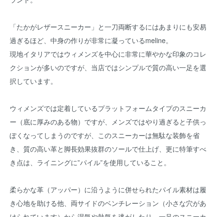
「たかがレザースニーカー」と一刀両断するにはあまりにも安易
過ぎるほど、中身の作りが非常に凝っているmeline。
現地イタリアではウィメンズを中心に非常に華やかな印象のコレ
クションが多いのですが、当店ではシンプルで質の高い一足を選
択しています。
ウィメンズでは定着しているプラットフォームタイプのスニーカ
ー（底に厚みのある物）ですが、メンズではやり過ぎると子供っ
ぽくなってしまうのですが、このスニーカーは無駄な装飾を省
き、質の高い革と脚長効果抜群のソールで仕上げ、更に特筆すべ
き点は、ライニングに”パイル”を使用していること。
柔らかな革（アッパー）に沿うように併せられたパイル素材は履
き心地を助ける他、両サイドのベンチレーション（小さな穴があ
けられています）から湿気や熱気を逃がしたり、一足のスニーカ