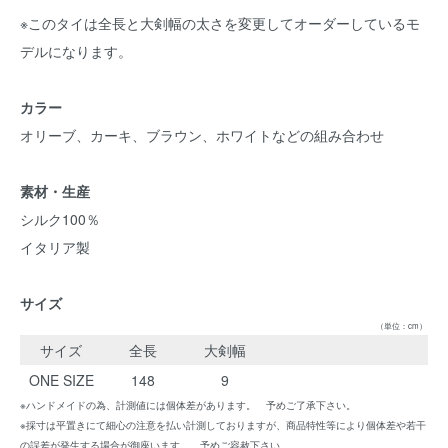
※このタイは全長と大剣幅の太さを変更してオーダーしているモ
デルになります。
カラー
オリーブ、カーキ、ブラウン、ホワイトなどの組み合わせ
素材・生産
シルク100％
イタリア製
サイズ
（単位：cm）
サイズ
全長
大剣幅
ONE SIZE
148
9
※ハンドメイドの為、計測値には個体差があります。 予めご了承下さい。
※採寸は平置きにて細心の注意を払い計測しておりますが、商品特性等により個体差や若干
の誤差が発生する場合が御座います。 予めご容赦下さい。