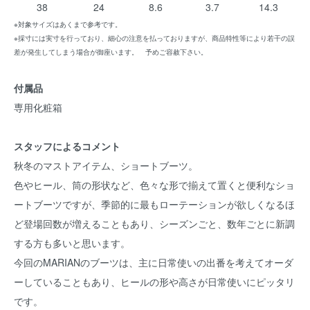
38
24
8.6
3.7
14.3
※対象サイズはあくまで参考です。
※採寸には実寸を行っており、細心の注意を払っておりますが、商品特性等により若干の誤
差が発生してしまう場合が御座います。 予めご容赦下さい。
付属品
専用化粧箱
スタッフによるコメント
秋冬のマストアイテム、ショートブーツ。
色やヒール、筒の形状など、色々な形で揃えて置くと便利なショ
ートブーツですが、季節的に最もローテーションが欲しくなるほ
ど登場回数が増えることもあり、シーズンごと、数年ごとに新調
する方も多いと思います。
今回のMARIANのブーツは、主に日常使いの出番を考えてオーダ
ーしていることもあり、ヒールの形や高さが日常使いにピッタリ
です。