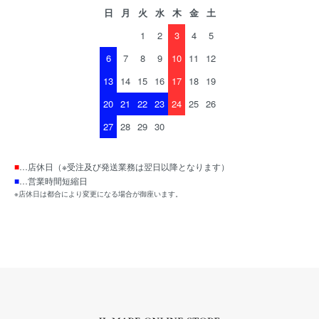
日
月
火
水
木
金
土
1
2
3
4
5
6
7
8
9
10
11
12
13
14
15
16
17
18
19
20
21
22
23
24
25
26
27
28
29
30
■
…店休日（※受注及び発送業務は翌日以降となります）
■
…営業時間短縮日
※店休日は都合により変更になる場合が御座います。