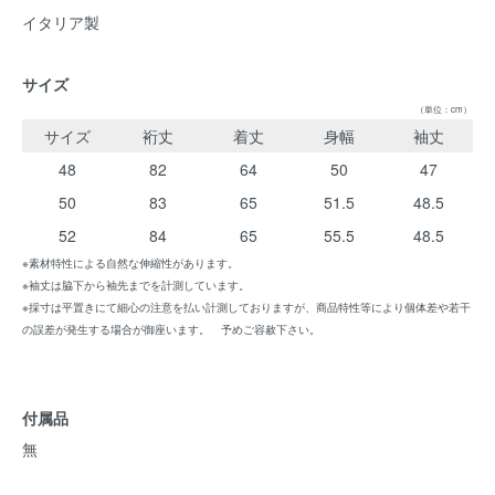
イタリア製
サイズ
（単位：cm）
サイズ
裄丈
着丈
身幅
袖丈
48
82
64
50
47
50
83
65
51.5
48.5
52
84
65
55.5
48.5
※素材特性による自然な伸縮性があります。
※袖丈は脇下から袖先までを計測しています。
※採寸は平置きにて細心の注意を払い計測しておりますが、商品特性等により個体差や若干
の誤差が発生する場合が御座います。 予めご容赦下さい。
付属品
無