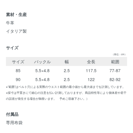
素材・生産
牛革
イタリア製
サイズ
（単位：cm）
サイズ
バックル
幅
全長
範囲
85
5.5×4.8
2.5
117.5
77-87
90
5.5×4.8
2.5
122
82-92
※”範囲”はベルト穴による実際のウエスト範囲の最小値から最大値までを計測しています。
※採寸は平置きにて細心の注意を払い計測しておりますが、商品特性等により個体差や若干
の誤差が発生する場合が御座います。 予めご容赦下さい。）
付属品
専用布袋