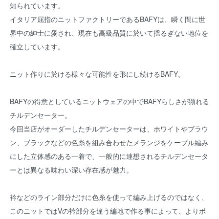
知られています。
イタリア屈指のニットファクトリーであるBAFYは、瞬く間に世
界中の紳士に愛され、現在も高級品質に於いて揺るぎない地位を
確立しています。
ニット作りに於ける様々な可能性を形にし続けるBAFY。
BAFYの得意としているニットウェアの中でBAFYらしさが顕れる
チルデンセーター。
今回当店がオーダーしたチルデンセーターは、ホワイトやブラウ
ン、ブラックなどの色糸を組み合わせたメランジをケーブル編み
にした立体感のある一着で、一般的に連想されるチルデンセータ
ーとは異なる味わい深い存在感が魅力。
衿などのライン部分だけに色糸を使って編み上げるのではなく、
このニットではVの衿部分を違う編地で作る事によって、よりボ