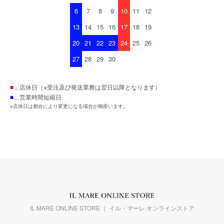
6
7
8
9
10
11
12
13
14
15
16
17
18
19
20
21
22
23
24
25
26
27
28
29
30
■
…店休日（※受注及び発送業務は翌日以降となります）
■
…営業時間短縮日
※店休日は都合により変更になる場合が御座います。
IL MARE ONLINE STORE ｜ イル・マーレ オンラインストア