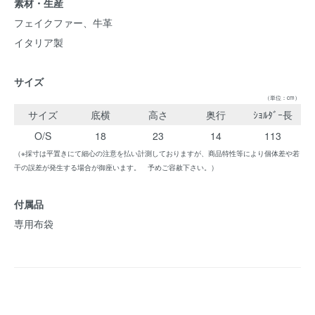
素材・生産
フェイクファー、牛革
イタリア製
サイズ
（単位：cm）
サイズ
底横
高さ
奥行
ｼｮﾙﾀﾞｰ長
O/S
18
23
14
113
（※採寸は平置きにて細心の注意を払い計測しておりますが、商品特性等により個体差や若
干の誤差が発生する場合が御座います。 予めご容赦下さい。）
付属品
専用布袋