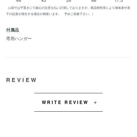
44
43
28
66
17.5
（※採寸は平置きにて細心の注意を払い計測しておりますが、商品特性等により個体差や若
干の誤差が発生する場合が御座います。 予めご容赦下さい。）
付属品
専用ハンガー
REVIEW
WRITE REVIEW