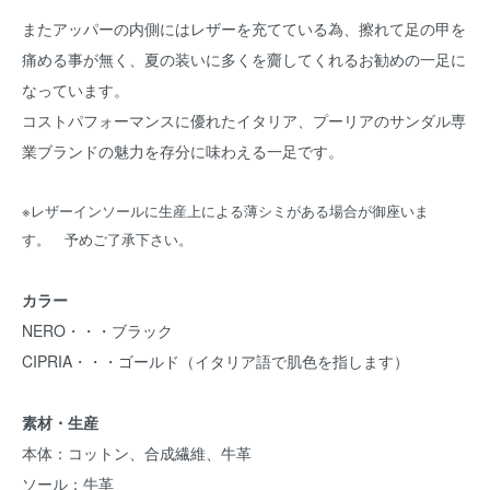
またアッパーの内側にはレザーを充てている為、擦れて足の甲を
痛める事が無く、夏の装いに多くを齎してくれるお勧めの一足に
なっています。
コストパフォーマンスに優れたイタリア、プーリアのサンダル専
業ブランドの魅力を存分に味わえる一足です。
※レザーインソールに生産上による薄シミがある場合が御座いま
す。 予めご了承下さい。
カラー
NERO・・・ブラック
CIPRIA・・・ゴールド（イタリア語で肌色を指します）
素材・生産
本体：コットン、合成繊維、牛革
ソール：牛革