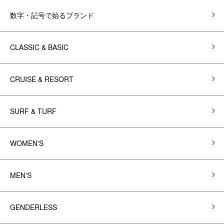
数字・記号で始るブランド
CLASSIC & BASIC
CRUISE & RESORT
SURF & TURF
WOMEN'S
MEN'S
GENDERLESS