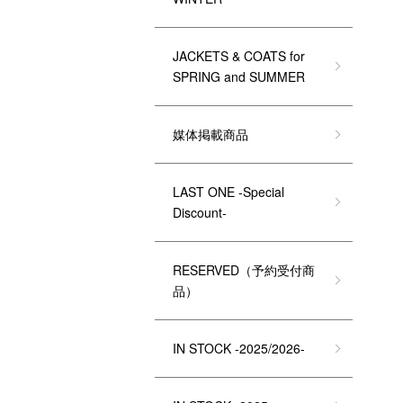
JACKETS & COATS for
SPRING and SUMMER
媒体掲載商品
LAST ONE -Special
Discount-
RESERVED（予約受付商
品）
IN STOCK -2025/2026-