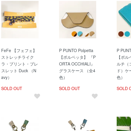
FeFe 【フェフェ】
P PUNTO Polpetta
P PUNT
ストレッチライク
【ポルペッタ】 『P
【ポル
ラ・プリント・ブレ
ORTA OCCHIALI』
ルチ（
スレット Duck （N
グラスケース （全4
ド）ケー
avy）
色）
色）
SOLD OUT
SOLD OUT
SOLD 