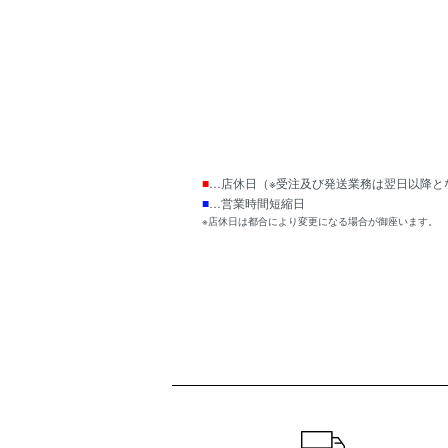
■
…店休日（※受注及び発送業務は翌日以降と
■
…営業時間短縮日
※店休日は都合により変更になる場合が御座います。
ショッピングガイド